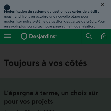
Ferm
Région Message important, information
Modernisation du système de gestion des cartes de crédit
:
nous franchirons en octobre une nouvelle étape pour
moderniser notre système de gestion des cartes de crédit. Pour
en savoir plus, consultez notre
page sur la modernisation
.
Aller
au
Menu principal
contenu
Rechercher
Se conn
principal
Toujours à vos côtés
L’épargne à terme, un choix sûr
pour vos projets