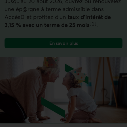
Jusqu’au 20 août 2026, ouvrez ou renouvelez
une ép@rgne à terme admissible dans
AccèsD et profitez d’un
taux d'intérêt de
[
1
]
3,15 % avec un terme de
25 mois
.
Aller à la note
En savoir plus
sur les épargnes à terme admissibles