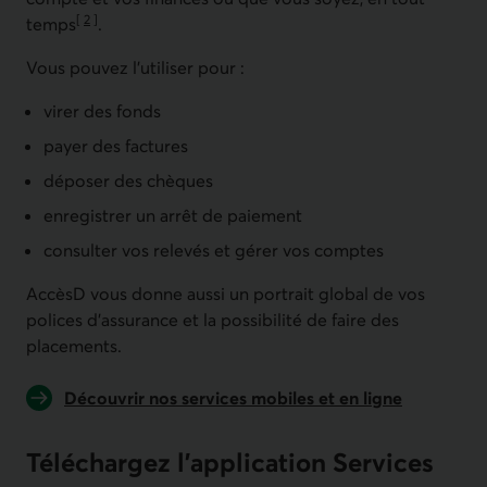
[
2
]
temps
.
Aller à la note
Vous pouvez l'utiliser pour :
virer des fonds
payer des factures
déposer des chèques
enregistrer un arrêt de paiement
consulter vos relevés et gérer vos comptes
AccèsD vous donne aussi un portrait global de vos
polices d'assurance et la possibilité de faire des
placements.
Découvrir nos services mobiles et en ligne
Téléchargez l’application Services